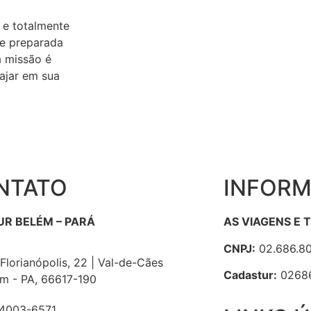
 e totalmente
 e preparada
a missão é
iajar em sua
NTATO
INFORM
UR BELÉM – PARÁ
AS VIAGENS E 
CNPJ:
02.686.80
Florianópolis, 22 | Val-de-Cães
Cadastur:
0268
m - PA, 66617-190
 4003-6571